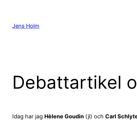
Hoppa
till
innehåll
Jens Holm
Debattartikel
Idag har jag
Hèlene Goudin
(jl) och
Carl Schlyt