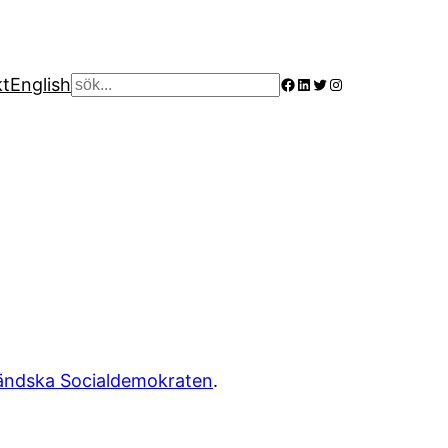
Facebook
LinkedIn
Twitter
Instagram
kt
English
Sök
ändska Socialdemokraten
.