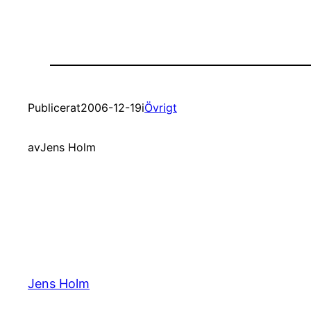
Publicerat
2006-12-19
i
Övrigt
av
Jens Holm
Jens Holm