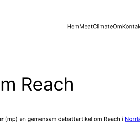
Hem
MeatClimate
Om
Konta
 om Reach
er
(mp) en gemensam debattartikel om Reach i
Norrl